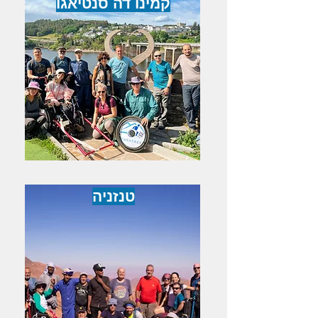
קמינו דה סנטיאגו
טנזניה