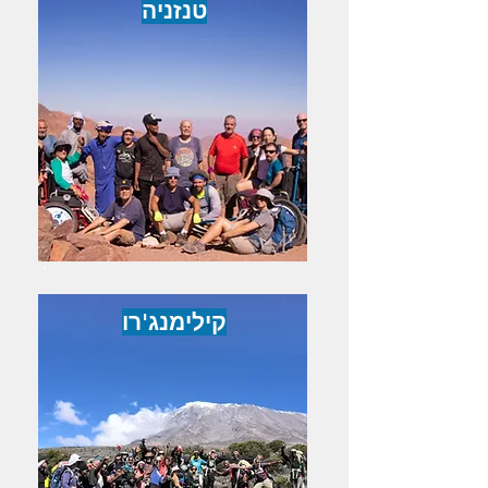
טנזניה
קילימנג'רו