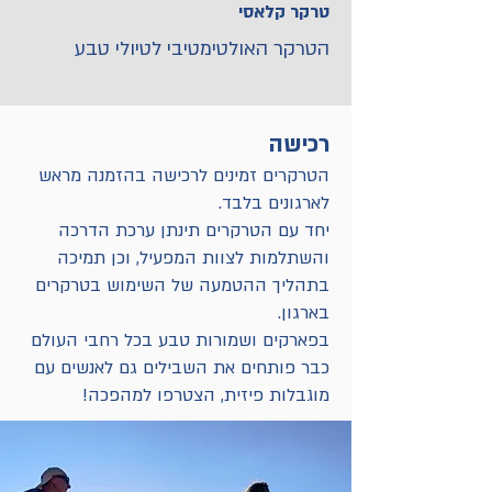
טרקר קלאסי
בין סט גלגלים גדולים ורחבים 
הטרקר האולטימטיבי לטיולי טבע 
המתאימים להליכה בשבילים נוחים 
בשבילי הפארקים והשמורות. הטרקר 
לבין סט גלגלי אקסטרים המתאים גם 
מאפשר ניידות בעליות ובירידות, 
לשבילים צרים במיוחד ולמתווים 
רכישה
באזורים חוליים או מיוערים ומאפשר 
מורכבים בשטח סלעי. הטרקר מגיע 
הטרקרים זמינים לרכישה בהזמנה מראש
נוחות מקסימאלית ומאמץ מינימאלי 
בתוספת משענת ראש מתכווננת, כרית 
לארגונים בלבד.
למלווים. הטרקר מגיע בתוספת משענת 
ישיבה ארגונומית ויכולת קיפול לצורך 
יחד עם הטרקרים תינתן ערכת הדרכה
ראש מתכווננת, כרית ישיבה ארגונומית 
אחסון ושינוע.
והשתלמות לצוות המפעיל, וכן תמיכה
ויכולת קיפול לצורך אחסון ושינוע.
בתהליך ההטמעה של השימוש בטרקרים
בארגון.
בפארקים ושמורות טבע בכל רחבי העולם
כבר פותחים את השבילים גם לאנשים עם
מוגבלות פיזית, הצטרפו למהפכה!