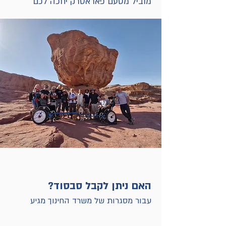
מוביל מטעם פאראטרק יחכה לכם 
16 יש לדאוג שיהיו מלווים לטרקר).
בבוקר הטיול בנקודת ההתחלה עם 
הטרקר מוכן עבורכם. לאחר תדריך 
בטיחות קצר תצאו לדרך, בליווי צמוד 
של המוביל שיהיה שם בכל רגע כדי 
להנחות ולעזור ולדאוג שהחוויה תהיה 
נעימה ובטוחה גם לרוכב, גם למלווים 
טיול עם טרקר מהווה הזדמנות נפלאה 
לשילוב, פותח פתח לקבוצה לקחת 
אחריות, לפתח את התקשורת בניהם 
ולעבוד יחד כקבוצה.
האם ניתן לקבל סבסוד?
עבור מסגרות של משרד החינוך מגיע 
החזר של עד 1800 ש"ח עבור כל תלמיד 